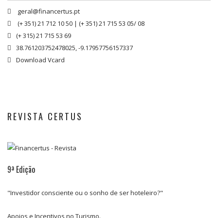
geral@financertus.pt

(+ 351) 21 712 10 50
|
(+ 351) 21 715 53 05/ 08

(+ 315) 21 715 53 69

38.761203752478025, -9.17957756157337

Download Vcard

REVISTA CERTUS
9ª Edição
8ª Edição
7ª Edição
6ª Edição
"Investidor consciente ou o sonho de ser hoteleiro?"
Reabilitação e Requalificação Urbana
Rumo ao Investimento Turístico em Portugal
Especial Região Oeste
Apoios e Incentivos no Turismo.