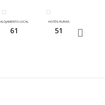
ALOJAMENTO LOCAL
HOTÉIS RURAIS
RESTAU
64
54
4