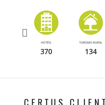
PARTAMENTOS
45
HOTÉIS
TURISMO RURAL
389
141
CERTUS CLIEN