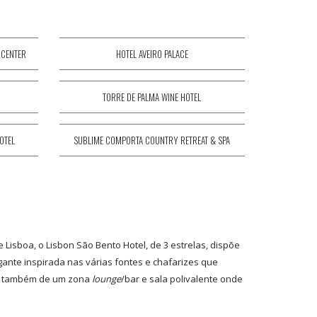
 CENTER
HOTEL AVEIRO PALACE
TORRE DE PALMA WINE HOTEL
OTEL
SUBLIME COMPORTA COUNTRY RETREAT & SPA
A
 Lisboa, o Lisbon São Bento Hotel, de 3 estrelas, dispõe
nte inspirada nas várias fontes e chafarizes que
õe também de um zona
lounge
/bar e sala polivalente onde