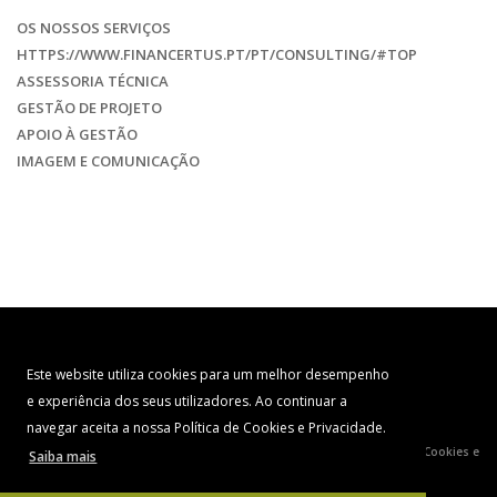
OS NOSSOS SERVIÇOS
HTTPS://WWW.FINANCERTUS.PT/PT/CONSULTING/#TOP
ASSESSORIA TÉCNICA
GESTÃO DE PROJETO
APOIO À GESTÃO
IMAGEM E COMUNICAÇÃO
Este website utiliza cookies para um melhor desempenho
e experiência dos seus utilizadores. Ao continuar a
navegar aceita a nossa Política de Cookies e Privacidade.
© COPYRIGHT 2026. DEVELOPED BY
OPTIMIZING CONCEPTS
|
Política de Cookies e
Saiba mais
Privacidade