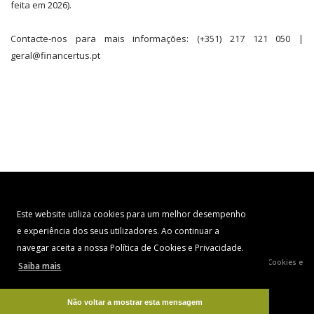
feita em 2026).
Contacte-nos para mais informações: (+351) 217 121 050 |
geral@financertus.pt
Este website utiliza cookies para um melhor desempenho
e experiência dos seus utilizadores. Ao continuar a
navegar aceita a nossa Política de Cookies e Privacidade.
© COPYRIGHT 2026. DEVELOPED BY
OPTIMIZING CONCEPTS
|
Política de Cookies e
Saiba mais
Privacidade
Não voltar a mostrar esta mensagem